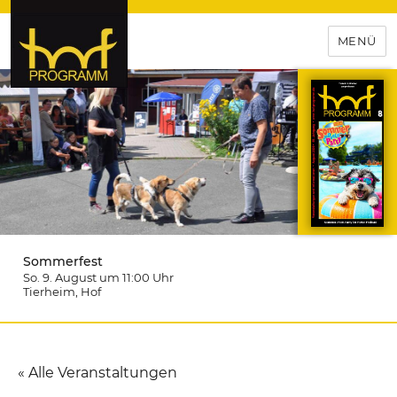
MENÜ
hof-programm – das
Veranstaltungsportal für
Hochfranken
Sommerfest
So. 9. August um 11:00
Uhr
Tierheim
, Hof
« Alle Veranstaltungen