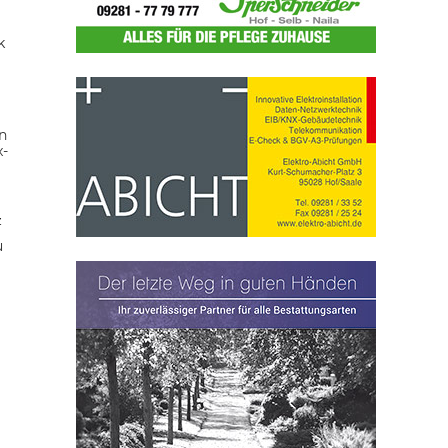
k
n
x-
z
u