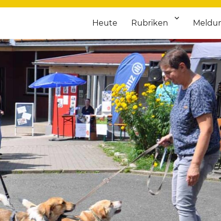
Heute
Rubriken
Meldu
franken. Täglich aktuelle Termine von Kultur bis Sport, von Theater
nstaltungsportal für Hochfran