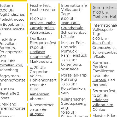
Buttern
Fischerfest,
Internationale
Sommerfest
Fischereiverei
Volkssport-
10:00 Uhr
11:00 Uhr
n
Tage
Vogtländisches
Tierheim
, Hof
14:00 Uhr
8:00 Uhr
Freilichtmuseu
Am See – Nähe
Jean-Paul-
m Eubabrunn
,
International
Campingplatz
,
Grundschule
,
Markneukirche
Volkssport-
Weißenstadt
Schwarzenbac
n
Tage
h/Saale
Dörflaser
6:00 Uhr
Trickfilm-
Biergartenfest
Meister Eder
Jean-Paul-
Porzellan-
und sein
Parcours,
17:00 Uhr
Grundschule
,
Pumuckl,
Ferienprogra
Dörflaser
Schwarzenba
Familienstück
mm
h/Saale
Hauptstraße
,
10:30 Uhr
10:00 Uhr
Marktredwitz
Sommer-
Luisenburg
,
Porzellanikon
,
Parkfest,
u. 20 Uhr
Wunsiedel
Hohenberg
Familientag
Gregorian
Porzellan-Trip,
Bogeymen,
Voices,
10:00 Uhr
Führung
Innenhofkonze
Höhlenkonzert
Kurpark
, Bad
t
10:30 Uhr
Berneck
17:00 Uhr
Porzellanikon
,
19:00 Uhr
Burg
Sommerfest
Selb
Uferstraße 2
,
Rabenstein
,
10:00 Uhr
Köditz
Ahorntal
Kulinarischer
Erlaloher
Stadtspazierg
Dreiklang,
Kinosommer
Wildsaualm
,
ang
Innenhofkonze
Döhlau
20:00 Uhr
t
10:30 Uhr
Kurpark
,
Meister Eder
Rathausbrunne