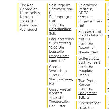
The Real
Selblinge im
Feierabend-
Comedian
Sommerurlau
Radtour,
Harmonists,
b,
ADFC
Konzert
Ferienprogra
17:30 Uhr
mm
20:00 Uhr
Kugelbrunnen
,
Luisenburg
,
10:00 Uhr
Hof
Porzellanikon
,
Wunsiedel
Finissage mit
Selb
Cocktailabend
Barrierefreihei
mit DJ
t, Beratertag
18:00 Uhr
10:00 Uhr
Rosenthal-
Leitstelle
Theater
, Selb
Pflege Hofer
Goller&Götz,
Land
, Hof
Stuhlkonzert
Comic-
19:00 Uhr
Workshop
Maxplatz
,
Rehau
15:00 Uhr
r
Stadtbücherei
,
Two Parts,
Hof
Konzert
Gipsy Fiesta!
19:00 Uhr
Konzert
Bockpfeifer
,
Selbitz
19:30 Uhr
Theatercafé
,
Kinosommer
r
Bad Elster
20:00 Uhr