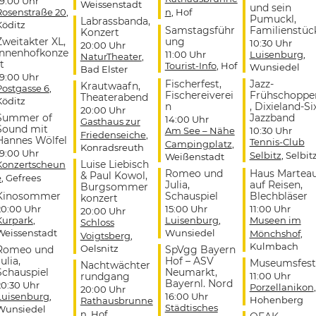
19:00 Uhr
Weissenstadt
und sein
Rosenstraße 20
,
n
, Hof
Pumuckl,
Labrassbanda,
Köditz
Samstagsführ
Familienstüc
Konzert
Zweitakter XL,
ung
10:30 Uhr
20:00 Uhr
Innenhofkonze
11:00 Uhr
Luisenburg
,
NaturTheater
,
t
Tourist-Info
, Hof
Wunsiedel
Bad Elster
19:00 Uhr
Fischerfest,
Jazz-
Krautwaafn,
Postgasse 6
,
Fischereiverei
Frühschoppe
Theaterabend
Köditz
n
, Dixieland-Si
20:00 Uhr
Summer of
Jazzband
14:00 Uhr
Gasthaus zur
Sound mit
Am See – Nähe
10:30 Uhr
Friedenseiche
,
Hannes Wölfel
Tennis-Club
Campingplatz
,
Konradsreuth
19:00 Uhr
Selbitz
, Selbit
Weißenstadt
Luise Liebisch
Konzertscheun
Romeo und
Haus Martea
& Paul Kowol,
e
, Gefrees
Julia,
auf Reisen,
Burgsommer
Kinosommer
Schauspiel
Blechbläser
konzert
20:00 Uhr
15:00 Uhr
11:00 Uhr
20:00 Uhr
Kurpark
,
Luisenburg
,
Museen im
Schloss
Weissenstadt
Wunsiedel
Mönchshof
,
Voigtsberg
,
Kulmbach
Oelsnitz
Romeo und
SpVgg Bayern
ulia,
Hof – ASV
Museumsfest
Nachtwächter
Schauspiel
Neumarkt,
rundgang
11:00 Uhr
Bayernl. Nord
20:30 Uhr
Porzellanikon
,
20:00 Uhr
Luisenburg
,
16:00 Uhr
Hohenberg
Rathausbrunne
Städtisches
Wunsiedel
n
, Hof