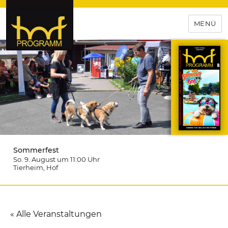
MENÜ
hof-programm – das
Veranstaltungsportal für
Hochfranken
Sommerfest
So. 9. August um 11:00
Uhr
Tierheim
, Hof
« Alle Veranstaltungen