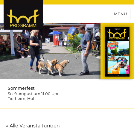
MENÜ
hof-programm – das
Veranstaltungsportal für
Hochfranken
Sommerfest
So. 9. August um 11:00
Uhr
Tierheim
, Hof
« Alle Veranstaltungen