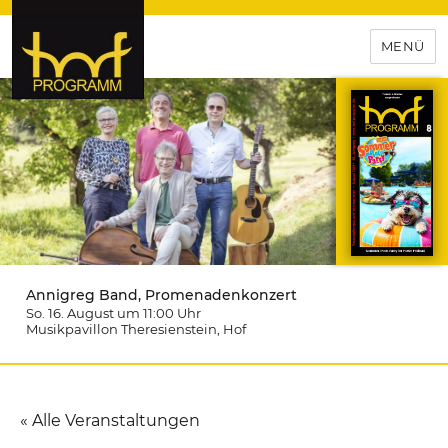
MENÜ
hof-programm – das
Veranstaltungsportal für
Hochfranken
Annigreg Band, Promenadenkonzert
So. 16. August um 11:00
Uhr
Musikpavillon Theresienstein
, Hof
« Alle Veranstaltungen