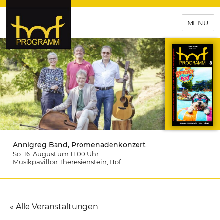
MENÜ
hof-programm – das
Veranstaltungsportal für
Hochfranken
Annigreg Band, Promenadenkonzert
So. 16. August um 11:00
Uhr
Musikpavillon Theresienstein
, Hof
« Alle Veranstaltungen