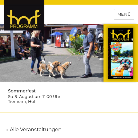
MENÜ
hof-programm – das
Veranstaltungsportal für
Hochfranken
Sommerfest
So. 9. August um 11:00
Uhr
Tierheim
, Hof
« Alle Veranstaltungen