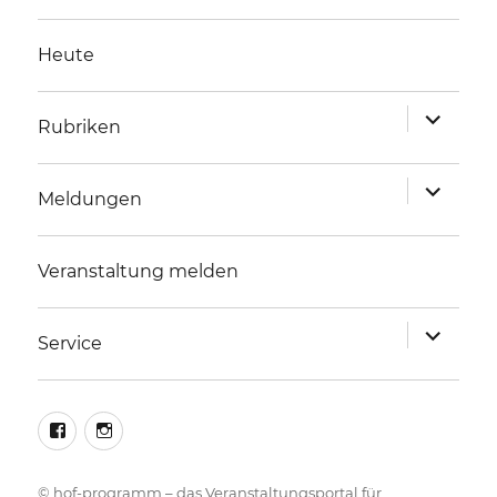
Heute
Unterme
Rubriken
anzeigen
Unterme
Meldungen
anzeigen
Veranstaltung melden
Unterme
Service
anzeigen
facebook
instagram
©
hof-programm – das Veranstaltungsportal für