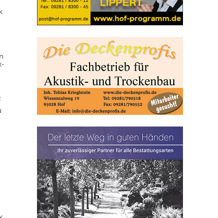
k
n
x-
z
u
k