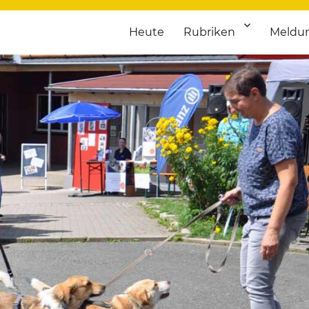
Heute
Rubriken
Meldu
franken. Täglich aktuelle Termine von Kultur bis Sport, von Theater
nstaltungsportal für Hochfran