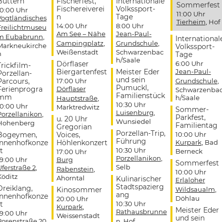
Buttern
Fischerfest,
Internationale
Sommerfest
Fischereiverei
Volkssport-
10:00 Uhr
11:00 Uhr
n
Tage
Vogtländisches
Tierheim
, Hof
14:00 Uhr
8:00 Uhr
Freilichtmuseu
Am See – Nähe
Jean-Paul-
m Eubabrunn
,
International
Campingplatz
,
Grundschule
,
Markneukirche
Volkssport-
Weißenstadt
Schwarzenbac
n
Tage
h/Saale
Dörflaser
6:00 Uhr
Trickfilm-
Biergartenfest
Meister Eder
Jean-Paul-
Porzellan-
und sein
Parcours,
17:00 Uhr
Grundschule
,
Pumuckl,
Ferienprogra
Dörflaser
Schwarzenba
Familienstück
mm
h/Saale
Hauptstraße
,
10:30 Uhr
10:00 Uhr
Marktredwitz
Sommer-
Luisenburg
,
Porzellanikon
,
Parkfest,
u. 20 Uhr
Wunsiedel
Hohenberg
Familientag
Gregorian
Porzellan-Trip,
Bogeymen,
Voices,
10:00 Uhr
Führung
Innenhofkonze
Höhlenkonzert
Kurpark
, Bad
t
10:30 Uhr
Berneck
17:00 Uhr
Porzellanikon
,
19:00 Uhr
Burg
Sommerfest
Selb
Uferstraße 2
,
Rabenstein
,
10:00 Uhr
Köditz
Ahorntal
Kulinarischer
Erlaloher
Stadtspazierg
Dreiklang,
Kinosommer
Wildsaualm
,
ang
Innenhofkonze
Döhlau
20:00 Uhr
t
10:30 Uhr
Kurpark
,
Meister Eder
Rathausbrunne
19:00 Uhr
Weissenstadt
und sein
Rosenstraße 20
,
n
, Hof