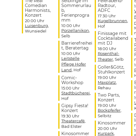
The Real
Selblinge im
Feierabend-
Comedian
Sommerurlau
Radtour,
Harmonists,
b,
ADFC
Konzert
Ferienprogra
17:30 Uhr
mm
20:00 Uhr
Kugelbrunnen
,
Luisenburg
,
10:00 Uhr
Hof
Porzellanikon
,
Wunsiedel
Finissage mit
Selb
Cocktailabend
Barrierefreihei
mit DJ
t, Beratertag
18:00 Uhr
10:00 Uhr
Rosenthal-
Leitstelle
Theater
, Selb
Pflege Hofer
Goller&Götz,
Land
, Hof
Stuhlkonzert
Comic-
19:00 Uhr
Workshop
Maxplatz
,
Rehau
15:00 Uhr
r
Stadtbücherei
,
Two Parts,
Hof
Konzert
Gipsy Fiesta!
19:00 Uhr
Konzert
Bockpfeifer
,
Selbitz
19:30 Uhr
Theatercafé
,
Kinosommer
r
Bad Elster
20:00 Uhr
Kinosommer
Kurpark
,