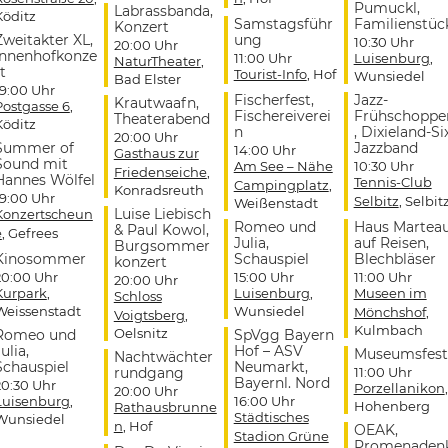
Pumuckl,
Labrassbanda,
Köditz
Samstagsführ
Familienstüc
Konzert
Zweitakter XL,
ung
10:30 Uhr
20:00 Uhr
Innenhofkonze
11:00 Uhr
Luisenburg
,
NaturTheater
,
t
Tourist-Info
, Hof
Wunsiedel
Bad Elster
19:00 Uhr
Fischerfest,
Jazz-
Krautwaafn,
Postgasse 6
,
Fischereiverei
Frühschoppe
Theaterabend
Köditz
n
, Dixieland-Si
20:00 Uhr
Summer of
Jazzband
14:00 Uhr
Gasthaus zur
Sound mit
Am See – Nähe
10:30 Uhr
Friedenseiche
,
Hannes Wölfel
Tennis-Club
Campingplatz
,
Konradsreuth
19:00 Uhr
Selbitz
, Selbit
Weißenstadt
Luise Liebisch
Konzertscheun
Romeo und
Haus Martea
& Paul Kowol,
e
, Gefrees
Julia,
auf Reisen,
Burgsommer
Kinosommer
Schauspiel
Blechbläser
konzert
20:00 Uhr
15:00 Uhr
11:00 Uhr
20:00 Uhr
Kurpark
,
Luisenburg
,
Museen im
Schloss
Weissenstadt
Wunsiedel
Mönchshof
,
Voigtsberg
,
Kulmbach
Oelsnitz
Romeo und
SpVgg Bayern
ulia,
Hof – ASV
Museumsfest
Nachtwächter
Schauspiel
Neumarkt,
rundgang
11:00 Uhr
Bayernl. Nord
20:30 Uhr
Porzellanikon
,
20:00 Uhr
Luisenburg
,
16:00 Uhr
Hohenberg
Rathausbrunne
Städtisches
Wunsiedel
n
, Hof
OEAK,
Stadion Grüne
Promenaden