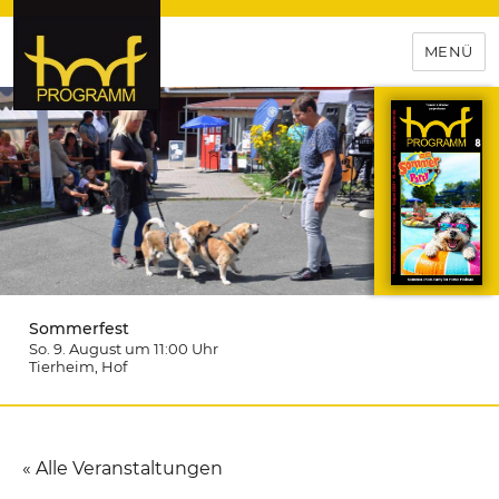
MENÜ
hof-programm – das
Veranstaltungsportal für
Hochfranken
Sommerfest
So. 9. August um 11:00
Uhr
Tierheim
, Hof
« Alle Veranstaltungen