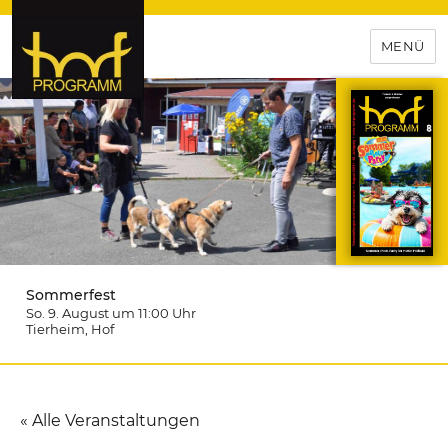
MENÜ
hof-programm – das
Veranstaltungsportal für
Hochfranken
Sommerfest
So. 9. August um 11:00
Uhr
Tierheim
, Hof
« Alle Veranstaltungen