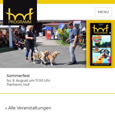
MENÜ
hof-programm – das
Veranstaltungsportal für
Hochfranken
Sommerfest
So. 9. August um 11:00
Uhr
Tierheim
, Hof
« Alle Veranstaltungen