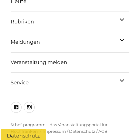
Heute
Unterme
Rubriken
anzeigen
Unterme
Meldungen
anzeigen
Veranstaltung melden
Unterme
Service
anzeigen
facebook
instagram
©
hof-programm – das Veranstaltungsportal für
Hochfranken
Impressum
/
Datenschutz
/
AGB
Datenschutz