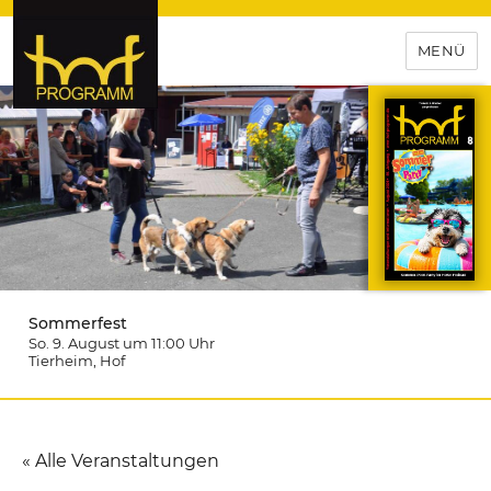
MENÜ
hof-programm – das
Veranstaltungsportal für
Hochfranken
Sommerfest
So. 9. August um 11:00
Uhr
Tierheim
, Hof
« Alle Veranstaltungen