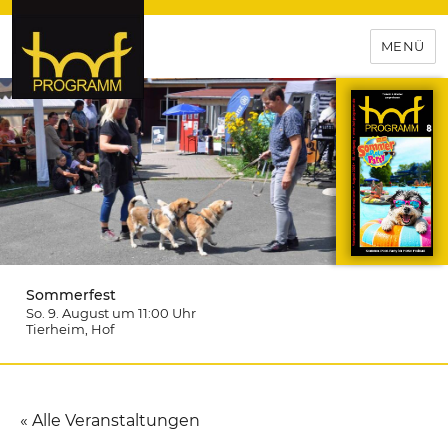
MENÜ
hof-programm – das
Veranstaltungsportal für
Hochfranken
Sommerfest
So. 9. August um 11:00
Uhr
Tierheim
, Hof
« Alle Veranstaltungen