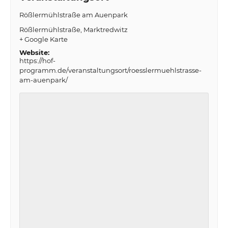
Rößlermühlstraße am Auenpark
Rößlermühlstraße
Marktredwitz
+ Google Karte
Website:
https://hof-
programm.de/veranstaltungsort/roesslermuehlstrasse-
am-auenpark/