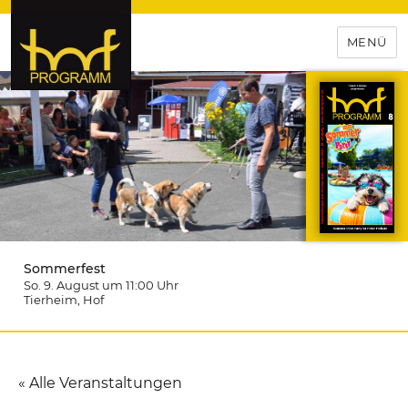
MENÜ
hof-programm – das
Veranstaltungsportal für
Hochfranken
Sommerfest
So. 9. August um 11:00
Uhr
Tierheim
, Hof
« Alle Veranstaltungen