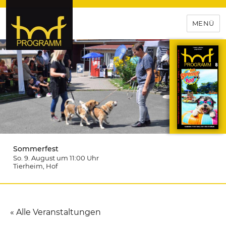
MENÜ
hof-programm – das
Veranstaltungsportal für
Hochfranken
Sommerfest
So. 9. August um 11:00
Uhr
Tierheim
, Hof
« Alle Veranstaltungen