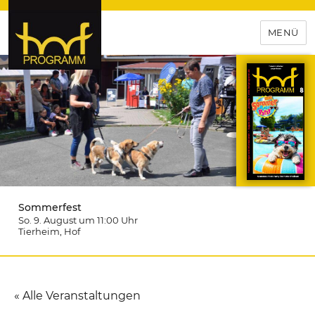
MENÜ
hof-programm – das
Veranstaltungsportal für
Hochfranken
Sommerfest
So. 9. August um 11:00
Uhr
Tierheim
, Hof
« Alle Veranstaltungen