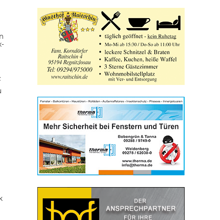
n
x-
z
u
k