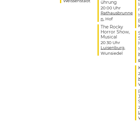
Weissenstadt
ührung
20:00 Uhr
r
Rathausbrunne
n
, Hof
The Rocky
Horror Show,
Musical
20:30 Uhr
Luisenburg
,
Wunsiedel
J