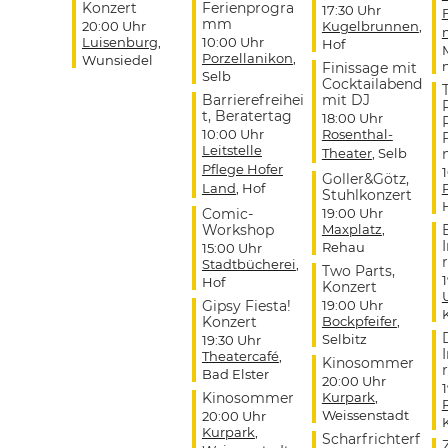
Konzert
Ferienprogra
17:30 Uhr
mm
20:00 Uhr
Kugelbrunnen
,
Luisenburg
,
10:00 Uhr
Hof
Porzellanikon
,
Wunsiedel
Finissage mit
Selb
Cocktailabend
Barrierefreihei
mit DJ
t, Beratertag
18:00 Uhr
10:00 Uhr
Rosenthal-
Leitstelle
Theater
, Selb
Pflege Hofer
Goller&Götz,
Land
, Hof
Stuhlkonzert
Comic-
19:00 Uhr
Workshop
Maxplatz
,
Rehau
15:00 Uhr
r
Stadtbücherei
,
Two Parts,
Hof
Konzert
Gipsy Fiesta!
19:00 Uhr
Konzert
Bockpfeifer
,
Selbitz
19:30 Uhr
Theatercafé
,
Kinosommer
r
Bad Elster
20:00 Uhr
Kinosommer
Kurpark
,
Weissenstadt
20:00 Uhr
Kurpark
,
Scharfrichterf