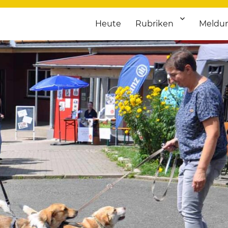
Heute
Rubriken
Meldu
franken. Täglich aktuelle Termine von Kultur bis Sport, von Theater
nstaltungsportal für Hochfran