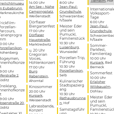
Tierheim
, Hof
14:00 Uhr
8:00 Uhr
Freilichtmuseu
Am See – Nähe
Jean-Paul-
m Eubabrunn
,
International
Campingplatz
,
Grundschule
,
Markneukirche
Volkssport-
Weißenstadt
Schwarzenbac
n
Tage
h/Saale
Dörflaser
6:00 Uhr
Trickfilm-
Biergartenfest
Meister Eder
Jean-Paul-
Porzellan-
und sein
Parcours,
17:00 Uhr
Grundschule
,
Pumuckl,
Ferienprogra
Dörflaser
Schwarzenba
Familienstück
mm
h/Saale
Hauptstraße
,
10:30 Uhr
10:00 Uhr
Marktredwitz
Sommer-
Luisenburg
,
Porzellanikon
,
Parkfest,
u. 20 Uhr
Wunsiedel
Hohenberg
Familientag
Gregorian
Porzellan-Trip,
Bogeymen,
Voices,
10:00 Uhr
Führung
Innenhofkonze
Höhlenkonzert
Kurpark
, Bad
t
10:30 Uhr
Berneck
17:00 Uhr
Porzellanikon
,
19:00 Uhr
Burg
Sommerfest
Selb
Uferstraße 2
,
Rabenstein
,
10:00 Uhr
Köditz
Ahorntal
Kulinarischer
Erlaloher
Stadtspazierg
Dreiklang,
Kinosommer
Wildsaualm
,
ang
Innenhofkonze
Döhlau
20:00 Uhr
t
10:30 Uhr
Kurpark
,
Meister Eder
Rathausbrunne
19:00 Uhr
Weissenstadt
und sein
Rosenstraße 20
,
n
, Hof
Pumuckl,
Labrassbanda,
Köditz
Samstagsführ
Familienstüc
Konzert
Zweitakter XL,
ung
10:30 Uhr