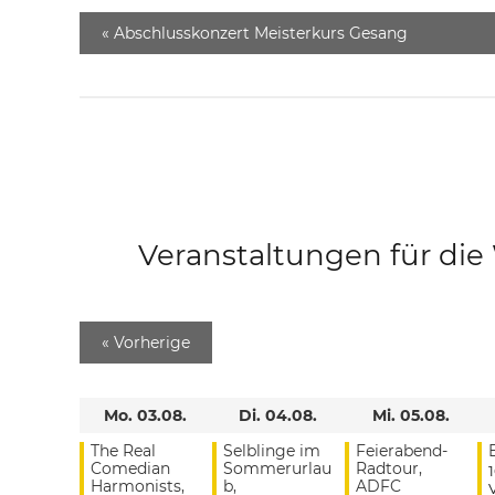
«
Abschlusskonzert Meisterkurs Gesang
Veranstaltungen für di
«
Vorherige
Mo. 03.08.
Di. 04.08.
Mi. 05.08.
The Real
Selblinge im
Feierabend-
Comedian
Sommerurlau
Radtour,
Harmonists,
b,
ADFC