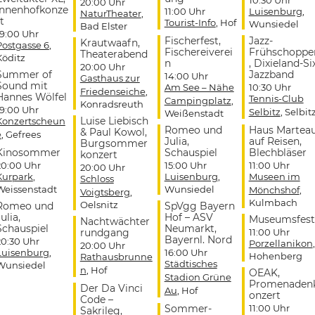
20:00 Uhr
Innenhofkonze
11:00 Uhr
Luisenburg
,
NaturTheater
,
t
Tourist-Info
, Hof
Wunsiedel
Bad Elster
19:00 Uhr
Fischerfest,
Jazz-
Krautwaafn,
Postgasse 6
,
Fischereiverei
Frühschoppe
Theaterabend
Köditz
n
, Dixieland-Si
20:00 Uhr
Summer of
Jazzband
14:00 Uhr
Gasthaus zur
Sound mit
Am See – Nähe
10:30 Uhr
Friedenseiche
,
Hannes Wölfel
Tennis-Club
Campingplatz
,
Konradsreuth
19:00 Uhr
Selbitz
, Selbit
Weißenstadt
Luise Liebisch
Konzertscheun
Romeo und
Haus Martea
& Paul Kowol,
e
, Gefrees
Julia,
auf Reisen,
Burgsommer
Kinosommer
Schauspiel
Blechbläser
konzert
20:00 Uhr
15:00 Uhr
11:00 Uhr
20:00 Uhr
Kurpark
,
Luisenburg
,
Museen im
Schloss
Weissenstadt
Wunsiedel
Mönchshof
,
Voigtsberg
,
Kulmbach
Oelsnitz
Romeo und
SpVgg Bayern
ulia,
Hof – ASV
Museumsfest
Nachtwächter
Schauspiel
Neumarkt,
rundgang
11:00 Uhr
Bayernl. Nord
20:30 Uhr
Porzellanikon
,
20:00 Uhr
Luisenburg
,
16:00 Uhr
Hohenberg
Rathausbrunne
Städtisches
Wunsiedel
n
, Hof
OEAK,
Stadion Grüne
Promenaden
Der Da Vinci
Au
, Hof
onzert
Code –
Sommer-
11:00 Uhr
Sakrileg,