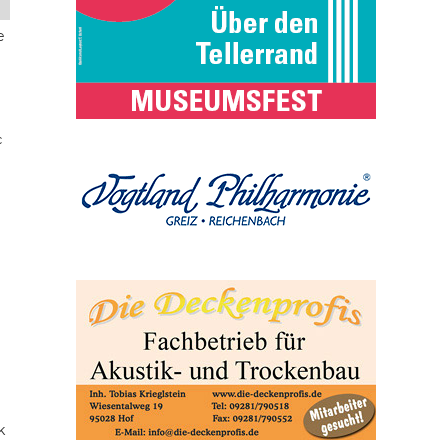
e
c
k