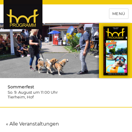
MENÜ
hof-programm – das
Veranstaltungsportal für
Hochfranken
Sommerfest
So. 9. August um 11:00
Uhr
Tierheim
, Hof
« Alle Veranstaltungen