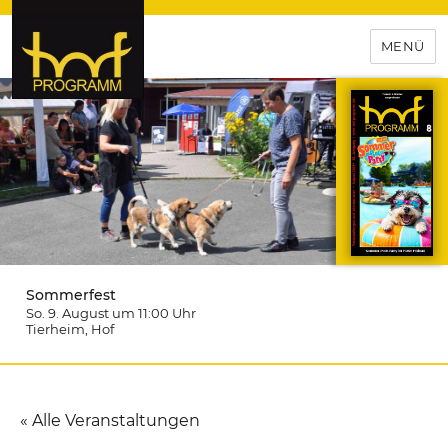
MENÜ
hof-programm – das
Veranstaltungsportal für
Hochfranken
Sommerfest
So. 9. August um 11:00
Uhr
Tierheim
, Hof
« Alle Veranstaltungen