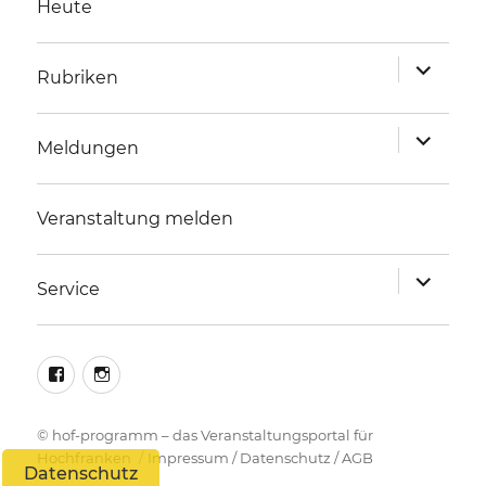
Heute
Unterme
Rubriken
anzeigen
Unterme
Meldungen
anzeigen
Veranstaltung melden
Unterme
Service
anzeigen
facebook
instagram
©
hof-programm – das Veranstaltungsportal für
Hochfranken
Impressum
/
Datenschutz
/
AGB
Datenschutz