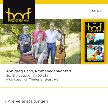
MENÜ
hof-programm – das
Veranstaltungsportal für
Hochfranken
Annigreg Band, Promenadenkonzert
So. 16. August um 11:00
Uhr
Musikpavillon Theresienstein
, Hof
« Alle Veranstaltungen