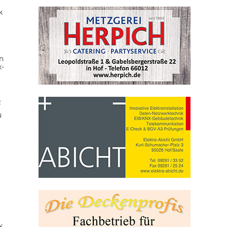
k
n
x-
z
u
k