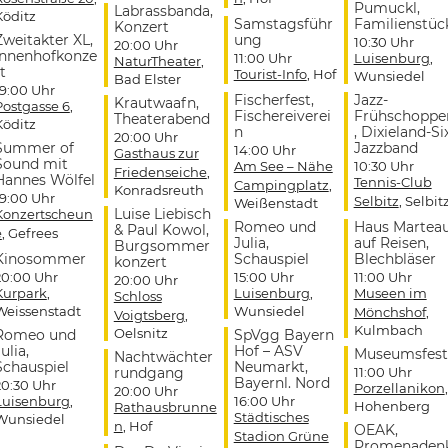
Pumuckl,
Labrassbanda,
Köditz
Samstagsführ
Familienstüc
Konzert
Zweitakter XL,
ung
10:30 Uhr
20:00 Uhr
Innenhofkonze
11:00 Uhr
Luisenburg
,
NaturTheater
,
t
Tourist-Info
, Hof
Wunsiedel
Bad Elster
19:00 Uhr
Fischerfest,
Jazz-
Krautwaafn,
Postgasse 6
,
Fischereiverei
Frühschoppe
Theaterabend
Köditz
n
, Dixieland-Si
20:00 Uhr
Summer of
Jazzband
14:00 Uhr
Gasthaus zur
Sound mit
Am See – Nähe
10:30 Uhr
Friedenseiche
,
Hannes Wölfel
Tennis-Club
Campingplatz
,
Konradsreuth
19:00 Uhr
Selbitz
, Selbit
Weißenstadt
Luise Liebisch
Konzertscheun
Romeo und
Haus Martea
& Paul Kowol,
e
, Gefrees
Julia,
auf Reisen,
Burgsommer
Kinosommer
Schauspiel
Blechbläser
konzert
20:00 Uhr
15:00 Uhr
11:00 Uhr
20:00 Uhr
Kurpark
,
Luisenburg
,
Museen im
Schloss
Weissenstadt
Wunsiedel
Mönchshof
,
Voigtsberg
,
Kulmbach
Oelsnitz
Romeo und
SpVgg Bayern
ulia,
Hof – ASV
Museumsfest
Nachtwächter
Schauspiel
Neumarkt,
rundgang
11:00 Uhr
Bayernl. Nord
20:30 Uhr
Porzellanikon
,
20:00 Uhr
Luisenburg
,
16:00 Uhr
Hohenberg
Rathausbrunne
Städtisches
Wunsiedel
n
, Hof
OEAK,
Stadion Grüne
Promenaden