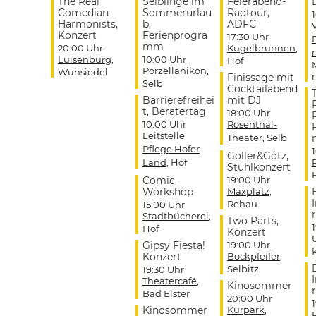
The Real
Selblinge im
Feierabend-
Comedian
Sommerurlau
Radtour,
Harmonists,
b,
ADFC
Konzert
Ferienprogra
17:30 Uhr
mm
20:00 Uhr
Kugelbrunnen
,
Luisenburg
,
10:00 Uhr
Hof
Porzellanikon
,
Wunsiedel
Finissage mit
Selb
Cocktailabend
Barrierefreihei
mit DJ
t, Beratertag
18:00 Uhr
10:00 Uhr
Rosenthal-
Leitstelle
Theater
, Selb
Pflege Hofer
Goller&Götz,
Land
, Hof
Stuhlkonzert
Comic-
19:00 Uhr
Workshop
Maxplatz
,
Rehau
15:00 Uhr
r
Stadtbücherei
,
Two Parts,
Hof
Konzert
Gipsy Fiesta!
19:00 Uhr
Konzert
Bockpfeifer
,
Selbitz
19:30 Uhr
Theatercafé
,
Kinosommer
r
Bad Elster
20:00 Uhr
Kinosommer
Kurpark
,