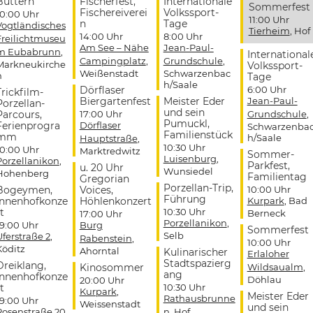
Buttern
Fischerfest,
Internationale
Sommerfest
Fischereiverei
Volkssport-
10:00 Uhr
11:00 Uhr
n
Tage
Vogtländisches
Tierheim
, Hof
14:00 Uhr
8:00 Uhr
Freilichtmuseu
Am See – Nähe
Jean-Paul-
m Eubabrunn
,
International
Campingplatz
,
Grundschule
,
Markneukirche
Volkssport-
Weißenstadt
Schwarzenbac
n
Tage
h/Saale
Dörflaser
6:00 Uhr
Trickfilm-
Biergartenfest
Meister Eder
Jean-Paul-
Porzellan-
und sein
Parcours,
17:00 Uhr
Grundschule
,
Pumuckl,
Ferienprogra
Dörflaser
Schwarzenba
Familienstück
mm
h/Saale
Hauptstraße
,
10:30 Uhr
10:00 Uhr
Marktredwitz
Sommer-
Luisenburg
,
Porzellanikon
,
Parkfest,
u. 20 Uhr
Wunsiedel
Hohenberg
Familientag
Gregorian
Porzellan-Trip,
Bogeymen,
Voices,
10:00 Uhr
Führung
Innenhofkonze
Höhlenkonzert
Kurpark
, Bad
t
10:30 Uhr
Berneck
17:00 Uhr
Porzellanikon
,
19:00 Uhr
Burg
Sommerfest
Selb
Uferstraße 2
,
Rabenstein
,
10:00 Uhr
Köditz
Ahorntal
Kulinarischer
Erlaloher
Stadtspazierg
Dreiklang,
Kinosommer
Wildsaualm
,
ang
Innenhofkonze
Döhlau
20:00 Uhr
t
10:30 Uhr
Kurpark
,
Meister Eder
Rathausbrunne
19:00 Uhr
Weissenstadt
und sein
Rosenstraße 20
,
n
, Hof