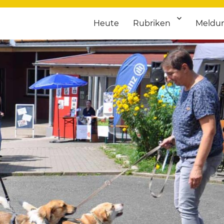
Heute
Rubriken
Meldu
franken. Täglich aktuelle Termine von Kultur bis Sport, von Theater
nstaltungsportal für Hochfran