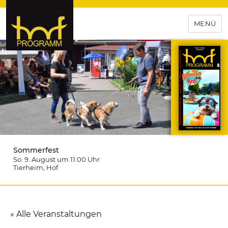
MENÜ
hof-programm – das
Veranstaltungsportal für
Hochfranken
Sommerfest
So. 9. August um 11:00
Uhr
Tierheim
, Hof
« Alle Veranstaltungen