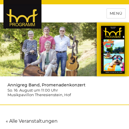
MENÜ
hof-programm – das
Veranstaltungsportal für
Hochfranken
Annigreg Band, Promenadenkonzert
So. 16. August um 11:00
Uhr
Musikpavillon Theresienstein
, Hof
« Alle Veranstaltungen