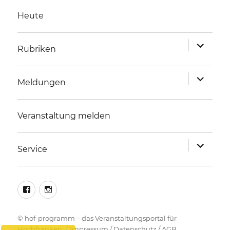
Heute
Unterme
Rubriken
anzeigen
Unterme
Meldungen
anzeigen
Veranstaltung melden
Unterme
Service
anzeigen
facebook
instagram
©
hof-programm – das Veranstaltungsportal für
Hochfranken
Impressum
/
Datenschutz
/
AGB