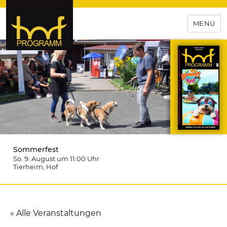
MENÜ
hof-programm – das
Veranstaltungsportal für
Hochfranken
Sommerfest
So. 9. August um 11:00
Uhr
Tierheim
, Hof
« Alle Veranstaltungen