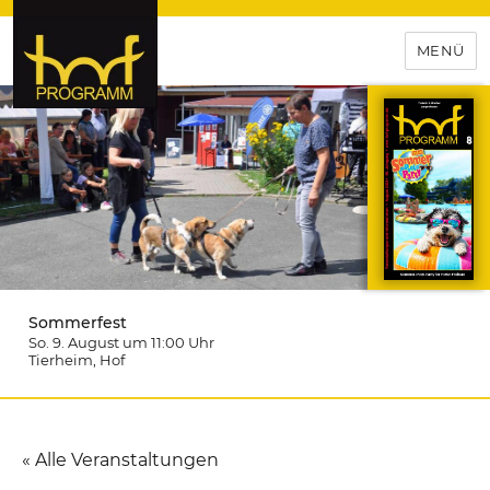
MENÜ
hof-programm – das
Veranstaltungsportal für
Hochfranken
Sommerfest
So. 9. August um 11:00
Uhr
Tierheim
, Hof
« Alle Veranstaltungen