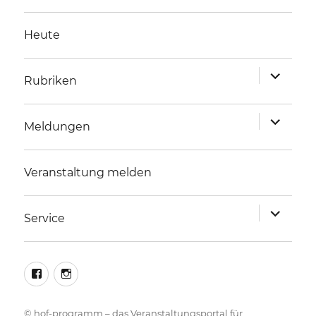
Heute
Unterme
Rubriken
anzeigen
Unterme
Meldungen
anzeigen
Veranstaltung melden
Unterme
Service
anzeigen
facebook
instagram
©
hof-programm – das Veranstaltungsportal für