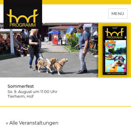
MENÜ
hof-programm – das
Veranstaltungsportal für
Hochfranken
Sommerfest
So. 9. August um 11:00
Uhr
Tierheim
, Hof
« Alle Veranstaltungen