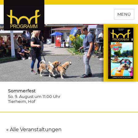
MENÜ
hof-programm – das
Veranstaltungsportal für
Hochfranken
Sommerfest
So. 9. August um 11:00
Uhr
Tierheim
, Hof
« Alle Veranstaltungen