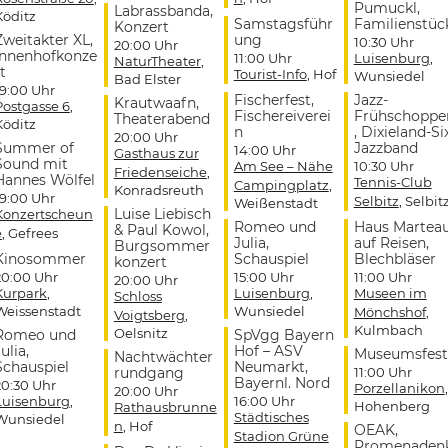
Pumuckl,
Labrassbanda,
Köditz
Samstagsführ
Familienstüc
Konzert
Zweitakter XL,
ung
10:30 Uhr
20:00 Uhr
Innenhofkonze
11:00 Uhr
Luisenburg
,
NaturTheater
,
t
Tourist-Info
, Hof
Wunsiedel
Bad Elster
19:00 Uhr
Fischerfest,
Jazz-
Krautwaafn,
Postgasse 6
,
Fischereiverei
Frühschoppe
Theaterabend
Köditz
n
, Dixieland-Si
20:00 Uhr
Summer of
Jazzband
14:00 Uhr
Gasthaus zur
Sound mit
Am See – Nähe
10:30 Uhr
Friedenseiche
,
Hannes Wölfel
Tennis-Club
Campingplatz
,
Konradsreuth
19:00 Uhr
Selbitz
, Selbit
Weißenstadt
Luise Liebisch
Konzertscheun
Romeo und
Haus Martea
& Paul Kowol,
e
, Gefrees
Julia,
auf Reisen,
Burgsommer
Kinosommer
Schauspiel
Blechbläser
konzert
20:00 Uhr
15:00 Uhr
11:00 Uhr
20:00 Uhr
Kurpark
,
Luisenburg
,
Museen im
Schloss
Weissenstadt
Wunsiedel
Mönchshof
,
Voigtsberg
,
Kulmbach
Oelsnitz
Romeo und
SpVgg Bayern
ulia,
Hof – ASV
Museumsfest
Nachtwächter
Schauspiel
Neumarkt,
rundgang
11:00 Uhr
Bayernl. Nord
20:30 Uhr
Porzellanikon
,
20:00 Uhr
Luisenburg
,
16:00 Uhr
Hohenberg
Rathausbrunne
Städtisches
Wunsiedel
n
, Hof
OEAK,
Stadion Grüne
Promenaden