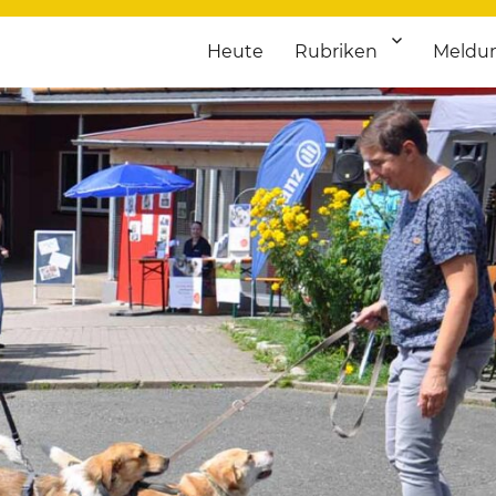
Heute
Rubriken
Meldu
franken. Täglich aktuelle Termine von Kultur bis Sport, von Theater
nstaltungsportal für Hochfran