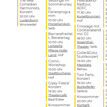
The Real
Selblinge im
Feierabend-
Comedian
Sommerurlau
Radtour,
Harmonists,
b,
ADFC
Konzert
Ferienprogra
17:30 Uhr
mm
20:00 Uhr
Kugelbrunnen
,
Luisenburg
,
10:00 Uhr
Hof
Porzellanikon
,
Wunsiedel
Finissage mit
Selb
Cocktailabend
Barrierefreihei
mit DJ
t, Beratertag
18:00 Uhr
10:00 Uhr
Rosenthal-
Leitstelle
Theater
, Selb
Pflege Hofer
Goller&Götz,
Land
, Hof
Stuhlkonzert
Comic-
19:00 Uhr
Workshop
Maxplatz
,
Rehau
15:00 Uhr
r
Stadtbücherei
,
Two Parts,
Hof
Konzert
Gipsy Fiesta!
19:00 Uhr
Konzert
Bockpfeifer
,
Selbitz
19:30 Uhr
Theatercafé
,
Kinosommer
r
Bad Elster
20:00 Uhr
Kinosommer
Kurpark
,