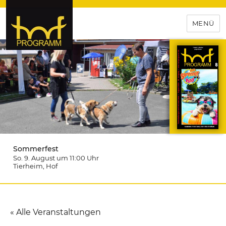
MENÜ
hof-programm – das
Veranstaltungsportal für
Hochfranken
Sommerfest
So. 9. August um 11:00
Uhr
Tierheim
, Hof
« Alle Veranstaltungen