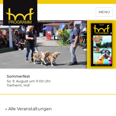
MENÜ
hof-programm – das
Veranstaltungsportal für
Hochfranken
Sommerfest
So. 9. August um 11:00
Uhr
Tierheim
, Hof
« Alle Veranstaltungen