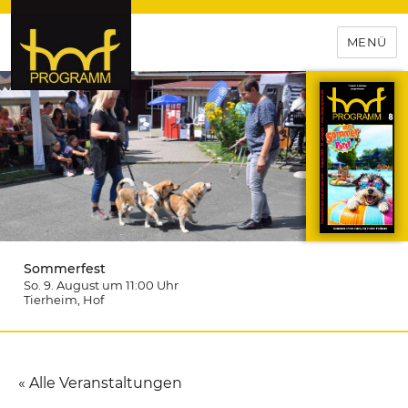
MENÜ
hof-programm – das
Veranstaltungsportal für
Hochfranken
Sommerfest
So. 9. August um 11:00
Uhr
Tierheim
, Hof
« Alle Veranstaltungen