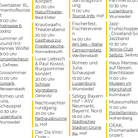
Samstagsführ
Familienstüc
Konzert
Zweitakter XL,
ung
10:30 Uhr
20:00 Uhr
Innenhofkonze
11:00 Uhr
Luisenburg
,
NaturTheater
,
t
Tourist-Info
, Hof
Wunsiedel
Bad Elster
19:00 Uhr
Fischerfest,
Jazz-
Krautwaafn,
Postgasse 6
,
Fischereiverei
Frühschoppe
Theaterabend
Köditz
n
, Dixieland-Si
20:00 Uhr
Summer of
Jazzband
14:00 Uhr
Gasthaus zur
Sound mit
Am See – Nähe
10:30 Uhr
Friedenseiche
,
Hannes Wölfel
Tennis-Club
Campingplatz
,
Konradsreuth
19:00 Uhr
Selbitz
, Selbit
Weißenstadt
Luise Liebisch
Konzertscheun
Romeo und
Haus Martea
& Paul Kowol,
e
, Gefrees
Julia,
auf Reisen,
Burgsommer
Kinosommer
Schauspiel
Blechbläser
konzert
20:00 Uhr
15:00 Uhr
11:00 Uhr
20:00 Uhr
Kurpark
,
Luisenburg
,
Museen im
Schloss
Weissenstadt
Wunsiedel
Mönchshof
,
Voigtsberg
,
Kulmbach
Oelsnitz
Romeo und
SpVgg Bayern
ulia,
Hof – ASV
Museumsfest
Nachtwächter
Schauspiel
Neumarkt,
rundgang
11:00 Uhr
Bayernl. Nord
20:30 Uhr
Porzellanikon
,
20:00 Uhr
Luisenburg
,
16:00 Uhr
Hohenberg
Rathausbrunne
Städtisches
Wunsiedel
n
, Hof
OEAK,
Stadion Grüne
Promenaden
Der Da Vinci
Au
, Hof
onzert
Code –