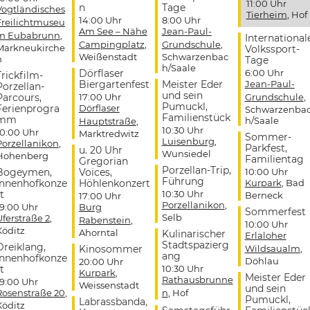
11:00 Uhr
n
Tage
Vogtländisches
Tierheim
, Hof
14:00 Uhr
8:00 Uhr
Freilichtmuseu
Am See – Nähe
Jean-Paul-
m Eubabrunn
,
International
Campingplatz
,
Grundschule
,
Markneukirche
Volkssport-
Weißenstadt
Schwarzenbac
n
Tage
h/Saale
Dörflaser
6:00 Uhr
Trickfilm-
Biergartenfest
Meister Eder
Jean-Paul-
Porzellan-
und sein
Parcours,
17:00 Uhr
Grundschule
,
Pumuckl,
Ferienprogra
Dörflaser
Schwarzenba
Familienstück
mm
h/Saale
Hauptstraße
,
10:30 Uhr
10:00 Uhr
Marktredwitz
Sommer-
Luisenburg
,
Porzellanikon
,
Parkfest,
u. 20 Uhr
Wunsiedel
Hohenberg
Familientag
Gregorian
Porzellan-Trip,
Bogeymen,
Voices,
10:00 Uhr
Führung
Innenhofkonze
Höhlenkonzert
Kurpark
, Bad
t
10:30 Uhr
Berneck
17:00 Uhr
Porzellanikon
,
19:00 Uhr
Burg
Sommerfest
Selb
Uferstraße 2
,
Rabenstein
,
10:00 Uhr
Köditz
Ahorntal
Kulinarischer
Erlaloher
Stadtspazierg
Dreiklang,
Kinosommer
Wildsaualm
,
ang
Innenhofkonze
Döhlau
20:00 Uhr
t
10:30 Uhr
Kurpark
,
Meister Eder
Rathausbrunne
19:00 Uhr
Weissenstadt
und sein
Rosenstraße 20
,
n
, Hof
Pumuckl,
Labrassbanda,
Köditz