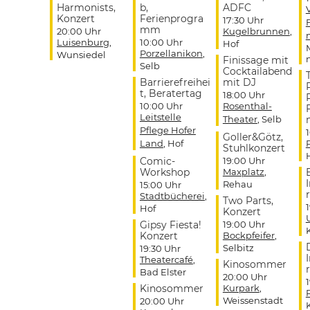
Harmonists,
b,
ADFC
Konzert
Ferienprogra
17:30 Uhr
mm
20:00 Uhr
Kugelbrunnen
,
Luisenburg
,
10:00 Uhr
Hof
Porzellanikon
,
Wunsiedel
Finissage mit
Selb
Cocktailabend
Barrierefreihei
mit DJ
t, Beratertag
18:00 Uhr
10:00 Uhr
Rosenthal-
Leitstelle
Theater
, Selb
Pflege Hofer
Goller&Götz,
Land
, Hof
Stuhlkonzert
Comic-
19:00 Uhr
Workshop
Maxplatz
,
Rehau
15:00 Uhr
r
Stadtbücherei
,
Two Parts,
Hof
Konzert
Gipsy Fiesta!
19:00 Uhr
Konzert
Bockpfeifer
,
Selbitz
19:30 Uhr
Theatercafé
,
Kinosommer
r
Bad Elster
20:00 Uhr
Kinosommer
Kurpark
,
Weissenstadt
20:00 Uhr