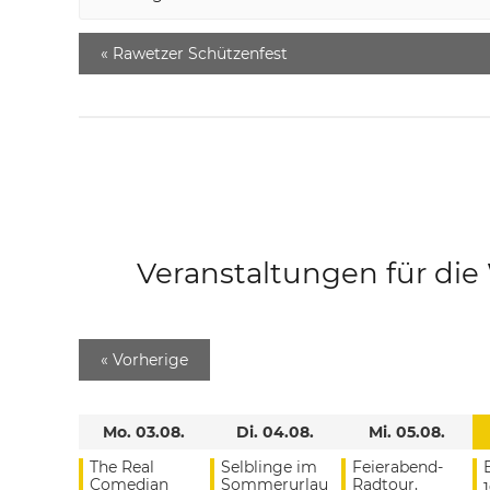
«
Rawetzer Schützenfest
Veranstaltungen für di
«
Vorherige
Mo. 03.08.
Di. 04.08.
Mi. 05.08.
The Real
Selblinge im
Feierabend-
Comedian
Sommerurlau
Radtour,