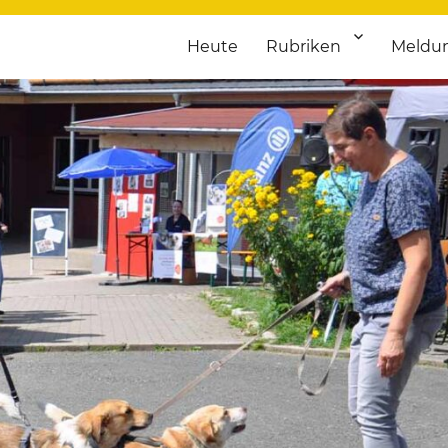
Heute
Rubriken
Meldu
franken. Täglich aktuelle Termine von Kultur bis Sport, von Theater
nstaltungsportal für Hochfran