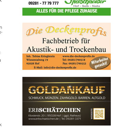
k
n
x-
z
u
k