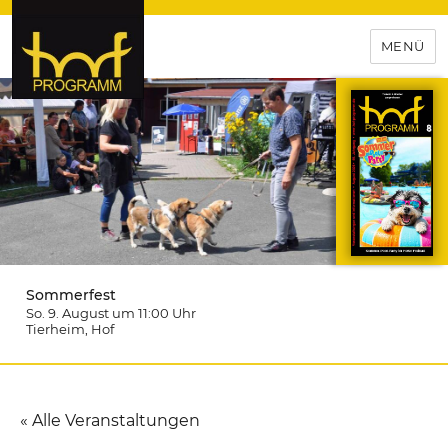
MENÜ
hof-programm – das
Veranstaltungsportal für
Hochfranken
Sommerfest
So. 9. August um 11:00
Uhr
Tierheim
, Hof
« Alle Veranstaltungen