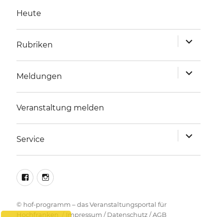
Heute
Unterme
Rubriken
anzeigen
Unterme
Meldungen
anzeigen
Veranstaltung melden
Unterme
Service
anzeigen
facebook
instagram
©
hof-programm – das Veranstaltungsportal für
Hochfranken
Impressum
/
Datenschutz
/
AGB