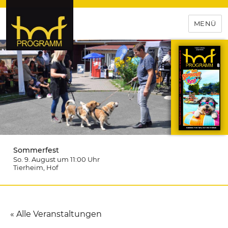
MENÜ
hof-programm – das
Veranstaltungsportal für
Hochfranken
Sommerfest
So. 9. August um 11:00
Uhr
Tierheim
, Hof
« Alle Veranstaltungen