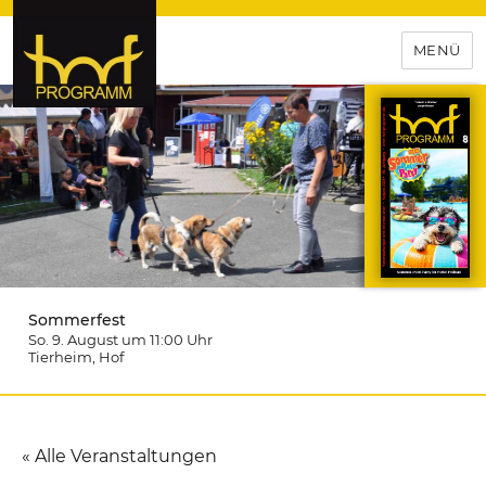
MENÜ
hof-programm – das
Veranstaltungsportal für
Hochfranken
Sommerfest
So. 9. August um 11:00
Uhr
Tierheim
, Hof
« Alle Veranstaltungen