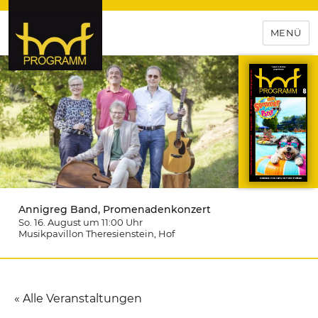
MENÜ
hof-programm – das
Veranstaltungsportal für
Hochfranken
Annigreg Band, Promenadenkonzert
So. 16. August um 11:00
Uhr
Musikpavillon Theresienstein
, Hof
« Alle Veranstaltungen