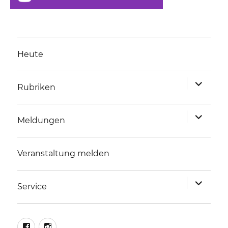
Heute
Unterme
Rubriken
anzeigen
Unterme
Meldungen
anzeigen
Veranstaltung melden
Unterme
Service
anzeigen
facebook
instagram