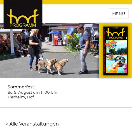
MENÜ
hof-programm – das
Veranstaltungsportal für
Hochfranken
Sommerfest
So. 9. August um 11:00
Uhr
Tierheim
, Hof
« Alle Veranstaltungen