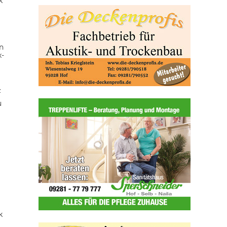
k
n
x-
z
u
k