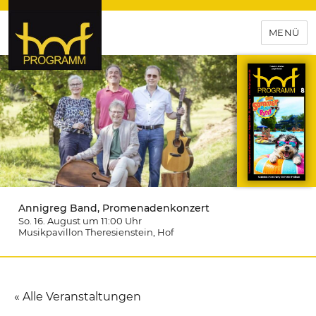
MENÜ
hof-programm – das
Veranstaltungsportal für
Hochfranken
Annigreg Band, Promenadenkonzert
So. 16. August um 11:00
Uhr
Musikpavillon Theresienstein
, Hof
« Alle Veranstaltungen