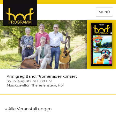
MENÜ
hof-programm – das
Veranstaltungsportal für
Hochfranken
Annigreg Band, Promenadenkonzert
So. 16. August um 11:00
Uhr
Musikpavillon Theresienstein
, Hof
« Alle Veranstaltungen