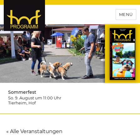
MENÜ
hof-programm – das
Veranstaltungsportal für
Hochfranken
Sommerfest
So. 9. August um 11:00
Uhr
Tierheim
, Hof
« Alle Veranstaltungen