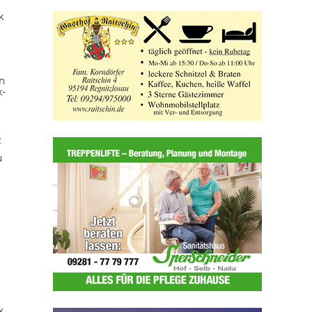
k
n
x-
z
u
k