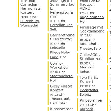
The Real
Selblinge im
Feierabend-
Comedian
Sommerurlau
Radtour,
Harmonists,
b,
ADFC
Konzert
Ferienprogra
17:30 Uhr
mm
20:00 Uhr
Kugelbrunnen
,
Luisenburg
,
10:00 Uhr
Hof
Porzellanikon
,
Wunsiedel
Finissage mit
Selb
Cocktailabend
Barrierefreihei
mit DJ
t, Beratertag
18:00 Uhr
10:00 Uhr
Rosenthal-
Leitstelle
Theater
, Selb
Pflege Hofer
Goller&Götz,
Land
, Hof
Stuhlkonzert
Comic-
19:00 Uhr
Workshop
Maxplatz
,
Rehau
15:00 Uhr
r
Stadtbücherei
,
Two Parts,
Hof
Konzert
Gipsy Fiesta!
19:00 Uhr
Konzert
Bockpfeifer
,
Selbitz
19:30 Uhr
Theatercafé
,
Kinosommer
r
Bad Elster
20:00 Uhr
Kinosommer
Kurpark
,