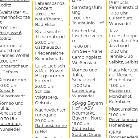
Pumuckl,
Labrassbanda,
Köditz
Samstagsführ
Familienstüc
Konzert
Zweitakter XL,
ung
10:30 Uhr
20:00 Uhr
Innenhofkonze
11:00 Uhr
Luisenburg
,
NaturTheater
,
t
Tourist-Info
, Hof
Wunsiedel
Bad Elster
19:00 Uhr
Fischerfest,
Jazz-
Krautwaafn,
Postgasse 6
,
Fischereiverei
Frühschoppe
Theaterabend
Köditz
n
, Dixieland-Si
20:00 Uhr
Summer of
Jazzband
14:00 Uhr
Gasthaus zur
Sound mit
Am See – Nähe
10:30 Uhr
Friedenseiche
,
Hannes Wölfel
Tennis-Club
Campingplatz
,
Konradsreuth
19:00 Uhr
Selbitz
, Selbit
Weißenstadt
Luise Liebisch
Konzertscheun
Romeo und
Haus Martea
& Paul Kowol,
e
, Gefrees
Julia,
auf Reisen,
Burgsommer
Kinosommer
Schauspiel
Blechbläser
konzert
20:00 Uhr
15:00 Uhr
11:00 Uhr
20:00 Uhr
Kurpark
,
Luisenburg
,
Museen im
Schloss
Weissenstadt
Wunsiedel
Mönchshof
,
Voigtsberg
,
Kulmbach
Oelsnitz
Romeo und
SpVgg Bayern
ulia,
Hof – ASV
Museumsfest
Nachtwächter
Schauspiel
Neumarkt,
rundgang
11:00 Uhr
Bayernl. Nord
20:30 Uhr
Porzellanikon
,
20:00 Uhr
Luisenburg
,
16:00 Uhr
Hohenberg
Rathausbrunne
Städtisches
Wunsiedel
n
, Hof
OEAK,
Stadion Grüne
Promenaden