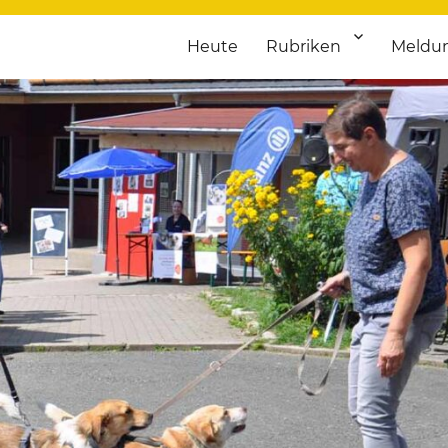
Heute
Rubriken
Meldu
franken. Täglich aktuelle Termine von Kultur bis Sport, von Theater
nstaltungsportal für Hochfran