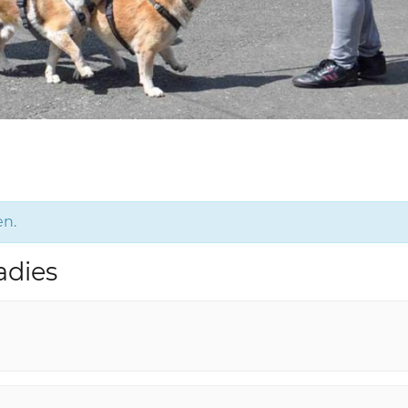
en.
adies