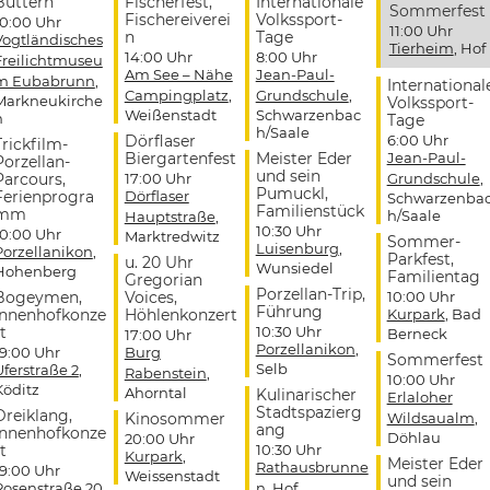
Buttern
Fischerfest,
Internationale
Sommerfest
Fischereiverei
Volkssport-
10:00 Uhr
11:00 Uhr
n
Tage
Vogtländisches
Tierheim
, Hof
14:00 Uhr
8:00 Uhr
Freilichtmuseu
Am See – Nähe
Jean-Paul-
m Eubabrunn
,
International
Campingplatz
,
Grundschule
,
Markneukirche
Volkssport-
Weißenstadt
Schwarzenbac
n
Tage
h/Saale
Dörflaser
6:00 Uhr
Trickfilm-
Biergartenfest
Meister Eder
Jean-Paul-
Porzellan-
und sein
Parcours,
17:00 Uhr
Grundschule
,
Pumuckl,
Ferienprogra
Dörflaser
Schwarzenba
Familienstück
mm
h/Saale
Hauptstraße
,
10:30 Uhr
10:00 Uhr
Marktredwitz
Sommer-
Luisenburg
,
Porzellanikon
,
Parkfest,
u. 20 Uhr
Wunsiedel
Hohenberg
Familientag
Gregorian
Porzellan-Trip,
Bogeymen,
Voices,
10:00 Uhr
Führung
Innenhofkonze
Höhlenkonzert
Kurpark
, Bad
t
10:30 Uhr
Berneck
17:00 Uhr
Porzellanikon
,
19:00 Uhr
Burg
Sommerfest
Selb
Uferstraße 2
,
Rabenstein
,
10:00 Uhr
Köditz
Ahorntal
Kulinarischer
Erlaloher
Stadtspazierg
Dreiklang,
Kinosommer
Wildsaualm
,
ang
Innenhofkonze
Döhlau
20:00 Uhr
t
10:30 Uhr
Kurpark
,
Meister Eder
Rathausbrunne
19:00 Uhr
Weissenstadt
und sein
Rosenstraße 20
,
n
, Hof