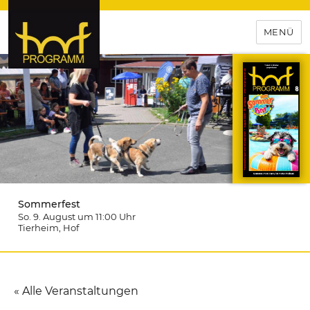
MENÜ
hof-programm – das
Veranstaltungsportal für
Hochfranken
Sommerfest
So. 9. August um 11:00
Uhr
Tierheim
, Hof
« Alle Veranstaltungen