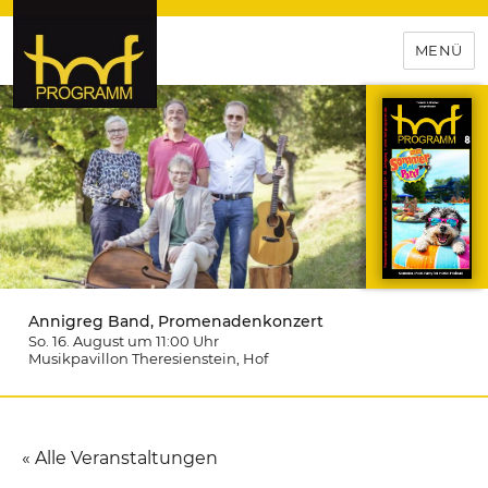
MENÜ
hof-programm – das
Veranstaltungsportal für
Hochfranken
Annigreg Band, Promenadenkonzert
So. 16. August um 11:00
Uhr
Musikpavillon Theresienstein
, Hof
« Alle Veranstaltungen