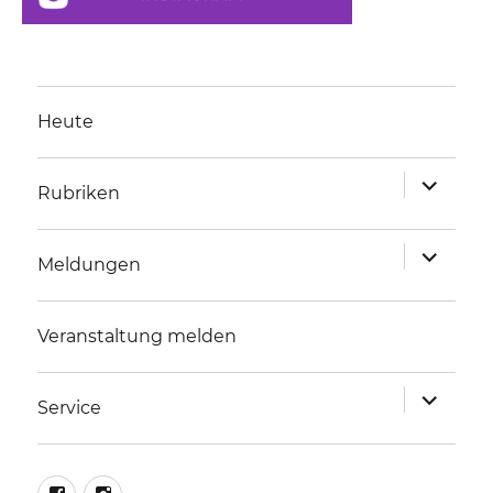
Heute
Unterme
Rubriken
anzeigen
Unterme
Meldungen
anzeigen
Veranstaltung melden
Unterme
Service
anzeigen
facebook
instagram