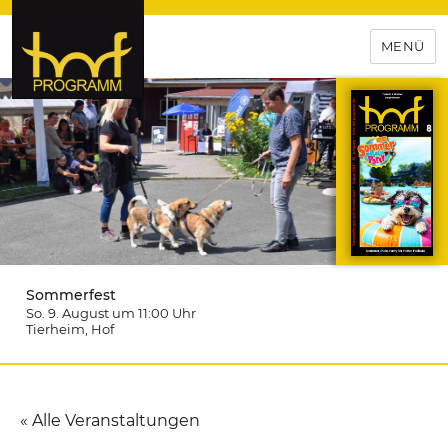
MENÜ
hof-programm – das
Veranstaltungsportal für
Hochfranken
Sommerfest
So. 9. August um 11:00
Uhr
Tierheim
, Hof
« Alle Veranstaltungen