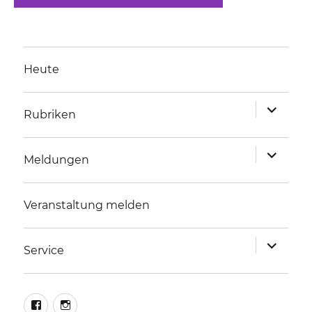
Heute
Unterme
Rubriken
anzeigen
Unterme
Meldungen
anzeigen
Veranstaltung melden
Unterme
Service
anzeigen
facebook
instagram