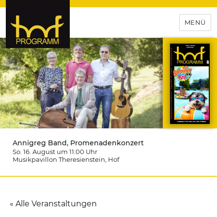
MENÜ
hof-programm – das
Veranstaltungsportal für
Hochfranken
Annigreg Band, Promenadenkonzert
So. 16. August um 11:00
Uhr
Musikpavillon Theresienstein
, Hof
« Alle Veranstaltungen