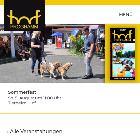
MENÜ
hof-programm – das
Veranstaltungsportal für
Hochfranken
Sommerfest
So. 9. August um 11:00
Uhr
Tierheim
, Hof
« Alle Veranstaltungen