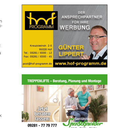
n
x-
z
u
k