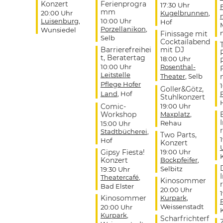
Konzert
Ferienprogra
17:30 Uhr
mm
20:00 Uhr
Kugelbrunnen
,
Luisenburg
,
10:00 Uhr
Hof
Porzellanikon
,
Wunsiedel
Finissage mit
Selb
Cocktailabend
Barrierefreihei
mit DJ
t, Beratertag
18:00 Uhr
10:00 Uhr
Rosenthal-
Leitstelle
Theater
, Selb
Pflege Hofer
Goller&Götz,
Land
, Hof
Stuhlkonzert
Comic-
19:00 Uhr
Workshop
Maxplatz
,
Rehau
15:00 Uhr
r
Stadtbücherei
,
Two Parts,
Hof
Konzert
Gipsy Fiesta!
19:00 Uhr
Konzert
Bockpfeifer
,
Selbitz
19:30 Uhr
Theatercafé
,
Kinosommer
r
Bad Elster
20:00 Uhr
Kinosommer
Kurpark
,
Weissenstadt
20:00 Uhr
Kurpark
,
Scharfrichterf