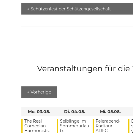
«
Schützenfest der Schützengesellschaft
Veranstaltungen für di
«
Vorherige
Mo. 03.08.
Di. 04.08.
Mi. 05.08.
The Real
Selblinge im
Feierabend-
Comedian
Sommerurlau
Radtour,
Harmonists,
b,
ADFC