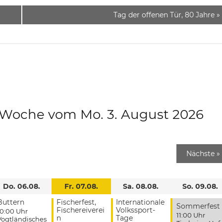
Tag der offenen Tür, 80 Jahre
»
e Woche vom Mo. 3. August 2026
Nächste
»
Do. 06.08.
Fr. 07.08.
Sa. 08.08.
So. 09.08.
Buttern
Fischerfest,
Internationale
Sommerfest
Fischereiverei
Volkssport-
10:00 Uhr
11:00 Uhr
n
Tage
Vogtländisches