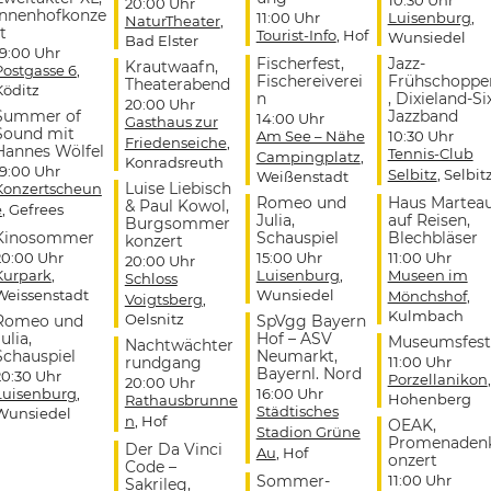
20:00 Uhr
Innenhofkonze
11:00 Uhr
Luisenburg
,
NaturTheater
,
t
Tourist-Info
, Hof
Wunsiedel
Bad Elster
19:00 Uhr
Fischerfest,
Jazz-
Krautwaafn,
Postgasse 6
,
Fischereiverei
Frühschoppe
Theaterabend
Köditz
n
, Dixieland-Si
20:00 Uhr
Summer of
Jazzband
14:00 Uhr
Gasthaus zur
Sound mit
Am See – Nähe
10:30 Uhr
Friedenseiche
,
Hannes Wölfel
Tennis-Club
Campingplatz
,
Konradsreuth
19:00 Uhr
Selbitz
, Selbit
Weißenstadt
Luise Liebisch
Konzertscheun
Romeo und
Haus Martea
& Paul Kowol,
e
, Gefrees
Julia,
auf Reisen,
Burgsommer
Kinosommer
Schauspiel
Blechbläser
konzert
20:00 Uhr
15:00 Uhr
11:00 Uhr
20:00 Uhr
Kurpark
,
Luisenburg
,
Museen im
Schloss
Weissenstadt
Wunsiedel
Mönchshof
,
Voigtsberg
,
Kulmbach
Oelsnitz
Romeo und
SpVgg Bayern
ulia,
Hof – ASV
Museumsfest
Nachtwächter
Schauspiel
Neumarkt,
rundgang
11:00 Uhr
Bayernl. Nord
20:30 Uhr
Porzellanikon
,
20:00 Uhr
Luisenburg
,
16:00 Uhr
Hohenberg
Rathausbrunne
Städtisches
Wunsiedel
n
, Hof
OEAK,
Stadion Grüne
Promenaden
Der Da Vinci
Au
, Hof
onzert
Code –
Sommer-
11:00 Uhr
Sakrileg,