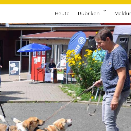
Heute
Rubriken
Meldu
franken. Täglich aktuelle Termine von Kultur bis Sport, von Theater
nstaltungsportal für Hochfran