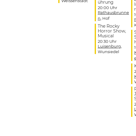
Weissenstadt
ührung
20:00 Uhr
r
Rathausbrunne
n
, Hof
The Rocky
Horror Show,
Musical
20:30 Uhr
Luisenburg
,
Wunsiedel
J