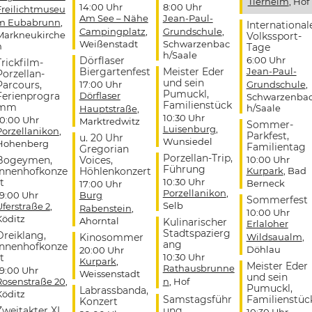
Tierheim
, Hof
14:00 Uhr
8:00 Uhr
Freilichtmuseu
Am See – Nähe
Jean-Paul-
m Eubabrunn
,
International
Campingplatz
,
Grundschule
,
Markneukirche
Volkssport-
Weißenstadt
Schwarzenbac
n
Tage
h/Saale
Dörflaser
6:00 Uhr
Trickfilm-
Biergartenfest
Meister Eder
Jean-Paul-
Porzellan-
und sein
Parcours,
17:00 Uhr
Grundschule
,
Pumuckl,
Ferienprogra
Dörflaser
Schwarzenba
Familienstück
mm
h/Saale
Hauptstraße
,
10:30 Uhr
10:00 Uhr
Marktredwitz
Sommer-
Luisenburg
,
Porzellanikon
,
Parkfest,
u. 20 Uhr
Wunsiedel
Hohenberg
Familientag
Gregorian
Porzellan-Trip,
Bogeymen,
Voices,
10:00 Uhr
Führung
Innenhofkonze
Höhlenkonzert
Kurpark
, Bad
t
10:30 Uhr
Berneck
17:00 Uhr
Porzellanikon
,
19:00 Uhr
Burg
Sommerfest
Selb
Uferstraße 2
,
Rabenstein
,
10:00 Uhr
Köditz
Ahorntal
Kulinarischer
Erlaloher
Stadtspazierg
Dreiklang,
Kinosommer
Wildsaualm
,
ang
Innenhofkonze
Döhlau
20:00 Uhr
t
10:30 Uhr
Kurpark
,
Meister Eder
Rathausbrunne
19:00 Uhr
Weissenstadt
und sein
Rosenstraße 20
,
n
, Hof
Pumuckl,
Labrassbanda,
Köditz
Samstagsführ
Familienstüc
Konzert
Zweitakter XL,
ung
10:30 Uhr