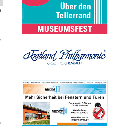
e
c
k