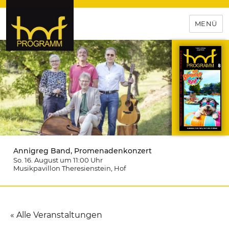
MENÜ
hof-programm – das
Veranstaltungsportal für
Hochfranken
Annigreg Band, Promenadenkonzert
So. 16. August um 11:00
Uhr
Musikpavillon Theresienstein
, Hof
« Alle Veranstaltungen