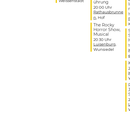
Weissenstadt
ührung
20:00 Uhr
r
Rathausbrunne
n
, Hof
The Rocky
Horror Show,
Musical
20:30 Uhr
Luisenburg
,
Wunsiedel
J