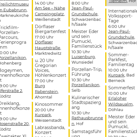
Tierheim
, Hof
14:00 Uhr
8:00 Uhr
Freilichtmuseu
Am See – Nähe
Jean-Paul-
m Eubabrunn
,
International
Campingplatz
,
Grundschule
,
Markneukirche
Volkssport-
Weißenstadt
Schwarzenbac
n
Tage
h/Saale
Dörflaser
6:00 Uhr
Trickfilm-
Biergartenfest
Meister Eder
Jean-Paul-
Porzellan-
und sein
Parcours,
17:00 Uhr
Grundschule
,
Pumuckl,
Ferienprogra
Dörflaser
Schwarzenba
Familienstück
mm
h/Saale
Hauptstraße
,
10:30 Uhr
10:00 Uhr
Marktredwitz
Sommer-
Luisenburg
,
Porzellanikon
,
Parkfest,
u. 20 Uhr
Wunsiedel
Hohenberg
Familientag
Gregorian
Porzellan-Trip,
Bogeymen,
Voices,
10:00 Uhr
Führung
Innenhofkonze
Höhlenkonzert
Kurpark
, Bad
t
10:30 Uhr
Berneck
17:00 Uhr
Porzellanikon
,
19:00 Uhr
Burg
Sommerfest
Selb
Uferstraße 2
,
Rabenstein
,
10:00 Uhr
Köditz
Ahorntal
Kulinarischer
Erlaloher
Stadtspazierg
Dreiklang,
Kinosommer
Wildsaualm
,
ang
Innenhofkonze
Döhlau
20:00 Uhr
t
10:30 Uhr
Kurpark
,
Meister Eder
Rathausbrunne
19:00 Uhr
Weissenstadt
und sein
Rosenstraße 20
,
n
, Hof
Pumuckl,
Labrassbanda,
Köditz
Samstagsführ
Familienstüc
Konzert
Zweitakter XL,
ung
10:30 Uhr