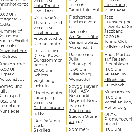
20:00 Uhr
Innenhofkonze
11:00 Uhr
Luisenburg
,
NaturTheater
,
t
Tourist-Info
, Hof
Wunsiedel
Bad Elster
19:00 Uhr
Fischerfest,
Jazz-
Krautwaafn,
Postgasse 6
,
Fischereiverei
Frühschoppe
Theaterabend
Köditz
n
, Dixieland-Si
20:00 Uhr
Summer of
Jazzband
14:00 Uhr
Gasthaus zur
Sound mit
Am See – Nähe
10:30 Uhr
Friedenseiche
,
Hannes Wölfel
Tennis-Club
Campingplatz
,
Konradsreuth
19:00 Uhr
Selbitz
, Selbit
Weißenstadt
Luise Liebisch
Konzertscheun
Romeo und
Haus Martea
& Paul Kowol,
e
, Gefrees
Julia,
auf Reisen,
Burgsommer
Kinosommer
Schauspiel
Blechbläser
konzert
20:00 Uhr
15:00 Uhr
11:00 Uhr
20:00 Uhr
Kurpark
,
Luisenburg
,
Museen im
Schloss
Weissenstadt
Wunsiedel
Mönchshof
,
Voigtsberg
,
Kulmbach
Oelsnitz
Romeo und
SpVgg Bayern
ulia,
Hof – ASV
Museumsfest
Nachtwächter
Schauspiel
Neumarkt,
rundgang
11:00 Uhr
Bayernl. Nord
20:30 Uhr
Porzellanikon
,
20:00 Uhr
Luisenburg
,
16:00 Uhr
Hohenberg
Rathausbrunne
Städtisches
Wunsiedel
n
, Hof
OEAK,
Stadion Grüne
Promenaden
Der Da Vinci
Au
, Hof
onzert
Code –
Sommer-
11:00 Uhr
Sakrileg,