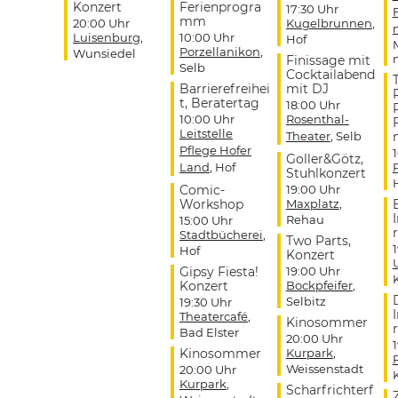
Konzert
Ferienprogra
17:30 Uhr
mm
20:00 Uhr
Kugelbrunnen
,
Luisenburg
,
10:00 Uhr
Hof
Porzellanikon
,
Wunsiedel
Finissage mit
Selb
Cocktailabend
Barrierefreihei
mit DJ
t, Beratertag
18:00 Uhr
10:00 Uhr
Rosenthal-
Leitstelle
Theater
, Selb
Pflege Hofer
Goller&Götz,
Land
, Hof
Stuhlkonzert
Comic-
19:00 Uhr
Workshop
Maxplatz
,
Rehau
15:00 Uhr
r
Stadtbücherei
,
Two Parts,
Hof
Konzert
Gipsy Fiesta!
19:00 Uhr
Konzert
Bockpfeifer
,
Selbitz
19:30 Uhr
Theatercafé
,
Kinosommer
r
Bad Elster
20:00 Uhr
Kinosommer
Kurpark
,
Weissenstadt
20:00 Uhr
Kurpark
,
Scharfrichterf