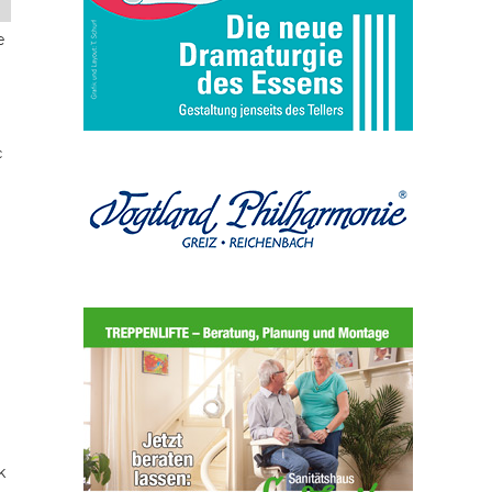
e
c
k