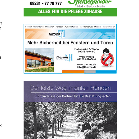
n
x-
z
u
k