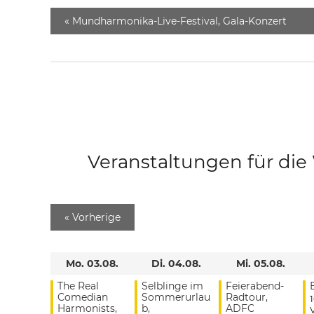
«
Mundharmonika-Live-Festival, Gala-Konzert
Veranstaltungen für di
«
Vorherige
Mo. 03.08.
Di. 04.08.
Mi. 05.08.
The Real
Selblinge im
Feierabend-
Comedian
Sommerurlau
Radtour,
Harmonists,
b,
ADFC