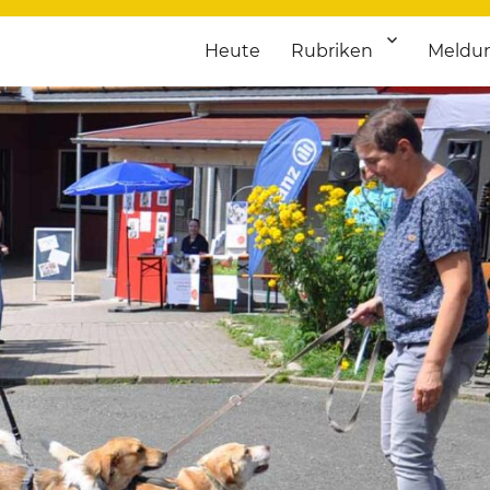
Heute
Rubriken
Meldu
franken. Täglich aktuelle Termine von Kultur bis Sport, von Theater
nstaltungsportal für Hochfran